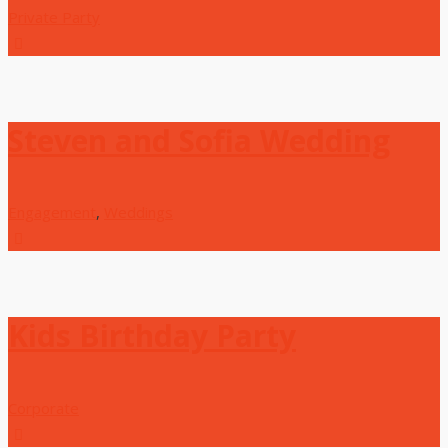
Private Party
Steven and Sofia Wedding
Engagement
,
Weddings
Kids Birthday Party
Corporate