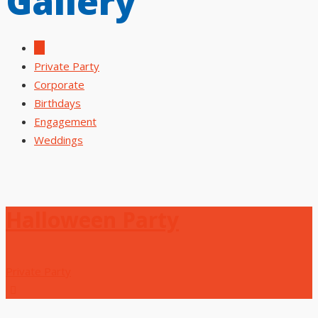
Gallery
All
Private Party
Corporate
Birthdays
Engagement
Weddings
Halloween Party
Private Party