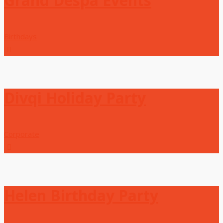
Grand Despa Events
Birthdays
Divqi Holiday Party
Corporate
Helen Birthday Party