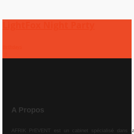
LightFox Night Party
Birthdays
A Propos
AFRIK PrEVENT est un cabinet spécialisé dans l