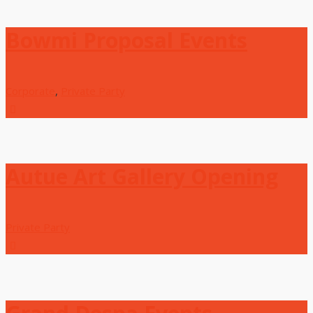
Bowmi Proposal Events
Corporate
,
Private Party
Autue Art Gallery Opening
Private Party