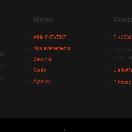
Menu
Cont
Afrik PrEVENT
+2236
Nos événements
Sotuba
la
Etage B
Sécurité
il
Santé
info@
en
Agenda
https: