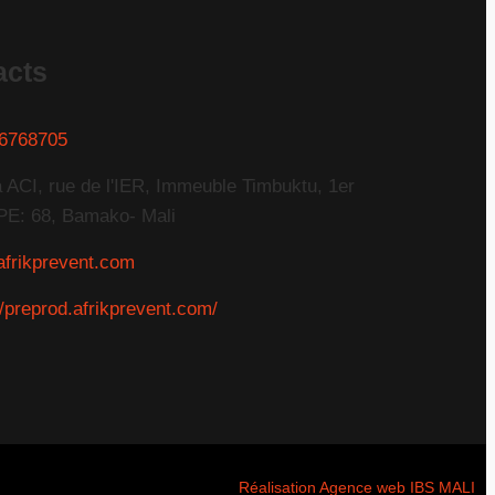
acts
6768705
 ACI, rue de l'IER, Immeuble Timbuktu, 1er
PE: 68, Bamako- Mali
afrikprevent.com
//preprod.afrikprevent.com/
Réalisation Agence web IBS MALI