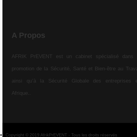
A Propos
AFRIK PrEVENT est un cabinet spécialisé dans 
promotion de la Sécurité, Santé et Bien-être au Trava
ainsi qu’à la Sécurité Globale des entreprises 
Afrique..
Copyright © 2019 AfrikPrEVENT - Tous les droits réservés