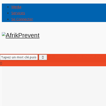
Media
Services
Se Connecter
Accueil
AfrikPrevent
/
Shop
/
Actualités
/
LES ENJEUX DU D
SEIN DES ENTREPRISE