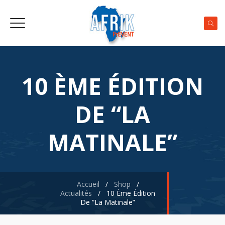
10 ÈME ÉDITION
DE “LA
MATINALE”
Accueil
/
Shop
/
Actualités
/
10 Ème Édition
De “la Matinale”