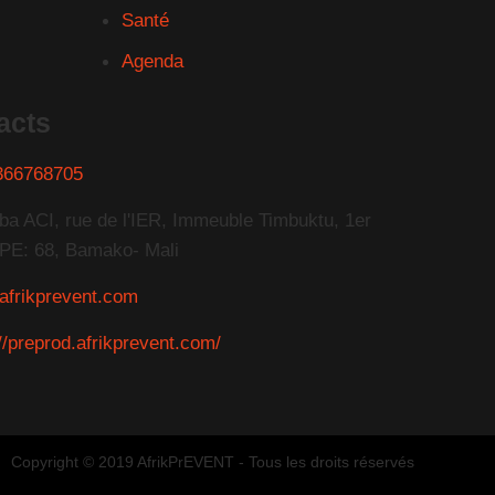
Santé
Agenda
acts
366768705
ba ACI, rue de l'IER, Immeuble Timbuktu, 1er
PE: 68, Bamako- Mali
afrikprevent.com
//preprod.afrikprevent.com/
Copyright © 2019 AfrikPrEVENT - Tous les droits réservés