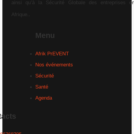
ainsi qu’à la Sécurité Globale des entreprises e
Afrique..
Menu
Afrik PrEVENT
Nos événements
Sécurité
Santé
Agenda
tacts