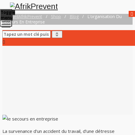
Toggle
Accueil
AfrikPrevent
/
Shop
/
Blog
/
L’organisation Du
menu
Secours En Entreprise
La survenance d’un accident du travail, d’une détresse