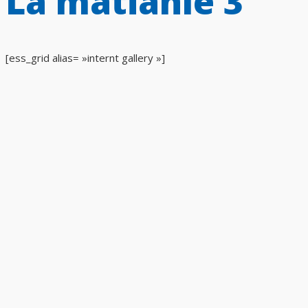
La matianle 3
[ess_grid alias= »internt gallery »]