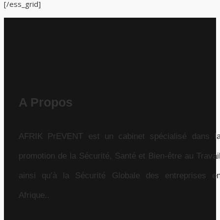
[/ess_grid]
A Propos
AFRIK PrEVENT est un cabinet spécialisé dans l
promotion de la Sécurité, Santé et Bien-être au Travai
ainsi qu’à la Sécurité Globale des entreprises e
Afrique..