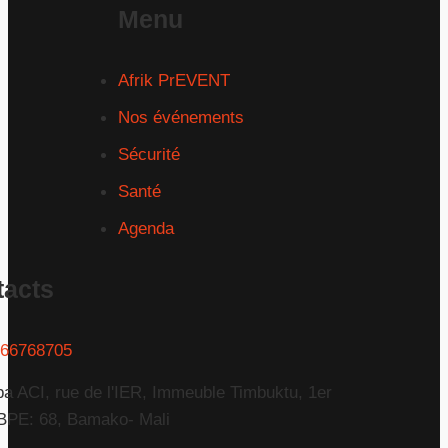
Menu
Afrik PrEVENT
Nos événements
Sécurité
Santé
Agenda
tacts
66768705
a ACI, rue de l'IER, Immeuble Timbuktu, 1er
BPE: 68, Bamako- Mali