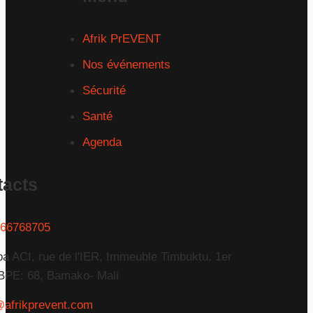
Afrik PrEVENT
Nos événements
Sécurité
Santé
Agenda
tacts
66768705
a ACI, rue de l'IER, Immeuble Timbuktu, 1er
BPE: 68, Bamako- Mali
@afrikprevent.com