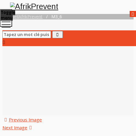
Toggle
Accueil
AfrikPrevent
/
M3_6
menu
Previous Image
Next Image