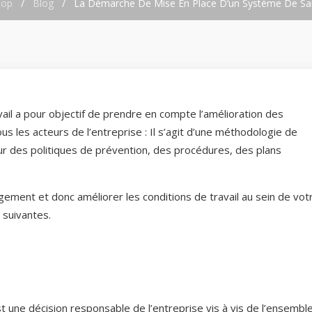
hop
/
Blog
/
La Démarche De Mise En Place D’un Système De San
il a pour objectif de prendre en compte l’amélioration des
us les acteurs de l’entreprise : Il s’agit d’une méthodologie de
sur des politiques de prévention, des procédures, des plans
ment et donc améliorer les conditions de travail au sein de vot
 suivantes.
t une décision responsable de l’entreprise vis à vis de l’ensembl