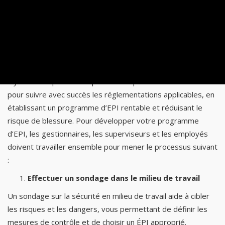
ces mesures de protection collective sont insuffisantes ou
impossibles à mettre en œuvre, l’employeur mettra à
disposition des salariés les EPI appropriés.
Conception d’un programme d’ÉPI :
Il y a des étapes et des processus que vous devez suivre
pour suivre avec succès les réglementations applicables, en
établissant un programme d’EPI rentable et réduisant le
risque de blessure. Pour développer votre programme
d’EPI, les gestionnaires, les superviseurs et les employés
doivent travailler ensemble pour mener le processus suivant
:
Effectuer un sondage dans le milieu de travail
Un sondage sur la sécurité en milieu de travail aide à cibler
les risques et les dangers, vous permettant de définir les
mesures de contrôle et de choisir un ÉPI approprié.