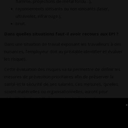
flamme, projections de métal fondu…),
rayonnements ionisants ou non ionisants (laser,
ultraviolet, infrarouge.),
bruit.
Dans quelles situations faut-il avoir recours аuх ЕPI ?
Dans une situation de travail exposant les travailleurs à des
nuisances, l’employeur doit au préalable identifier et évaluer
les risques.
Cette évaluation des risques va lui permettre de définir les
mesures de prévention prioritaires afin de préserver la
santé et la sécurité de ses salariés. Ces mesures, qu’elles
soient matérielles ou organisationnelles, auront pour
objectif principal d’éliminer ou de réduire les risques.
Les mesures de protection collective devront être mises en
place prioritairement aux dispositifs de protection
individuelle. Toutefois, si l’analyse des risques révèle que