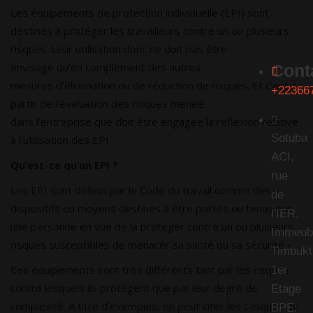
Les équipements de protection individuelle (EPI) sont
destinés à protéger les travailleurs contre un ou plusieurs
risques. Leur utilisation donc ne doit pas être
envisagé qu’en complément des autres
Cont
mesures d’élimination ou de réduction de risques. Et c’est à
+22366
partir de l’évaluation des risques menée
dans l’entreprise que doit être engagée la réflexion relative
Sotuba
à l’utilisation des EPI
ACI,
Qu’est-ce qu’un EPI ?
rue
Les EPI sont définis par le Code du travail comme des «
de
dispositifs ou moyens destinés à être portés ou tenus par
l'IER,
une personne en vue de la protéger contre un ou plusieurs
Immeub
risques susceptibles de menacer sa santé ou sa sécurité ».
Timbukt
Ces équipements sont très différents tant par les risques
1er
contre lesquels ils protègent que par leur degré de
Etage
complexité. A titre d’exemples, on peut citer les casques de
BPE: