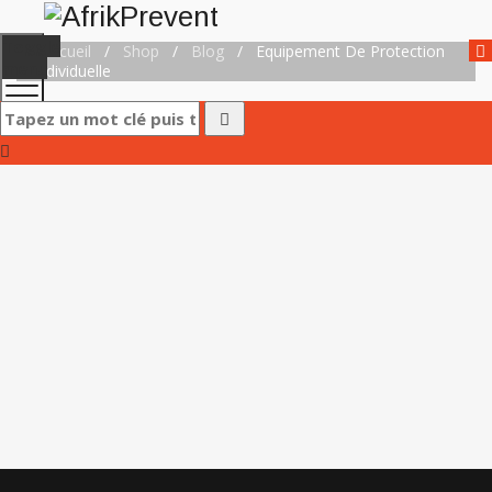
Toggle
Accueil
/
Shop
/
Blog
/
Equipement De Protection
menu
Individuelle