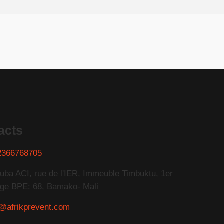
acts
2366768705
uba ACI, rue de l'IER, Immeuble Timbuktu, 1er
ge BPE: 68, Bamako- Mali
o@afrikprevent.com