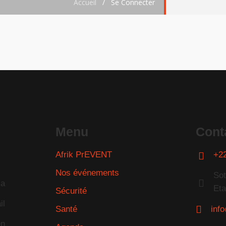
Accueil
/
Se Connecter
Menu
Cont
Afrik PrEVENT
+2
Nos événements
Sot
la
Eta
Sécurité
il
Santé
inf
en