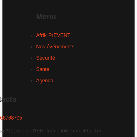
Menu
Afrik PrEVENT
Nos événements
Sécurité
Santé
Agenda
tacts
66768705
a ACI, rue de l'IER, Immeuble Timbuktu, 1er