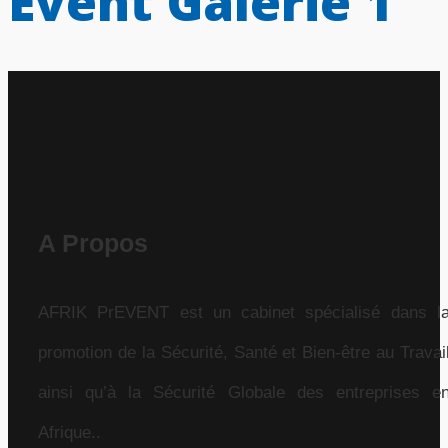
Event Galerie 1
A Propos
AFRIK PrEVENT est un cabinet spécialisé dans l
promotion de la Sécurité, Santé et Bien-être au Travai
ainsi qu’à la Sécurité Globale des entreprises e
Afrique..