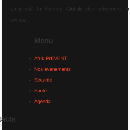
ainsi qu’à la Sécurité Globale des entreprises e
Afrique..
Menu
Afrik PrEVENT
Nos événements
Sécurité
Santé
Agenda
tacts