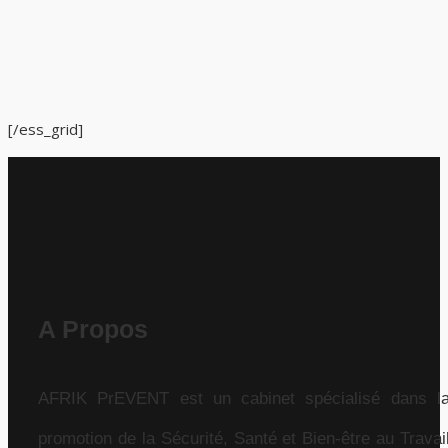
[/ess_grid]
A Propos
AFRIK PrEVENT est un cabinet spécialisé dans l
promotion de la Sécurité, Santé et Bien-être au Travai